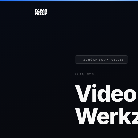
← ZURÜCK ZU AKTUELLES
28. Mai 2026
Video
Werk