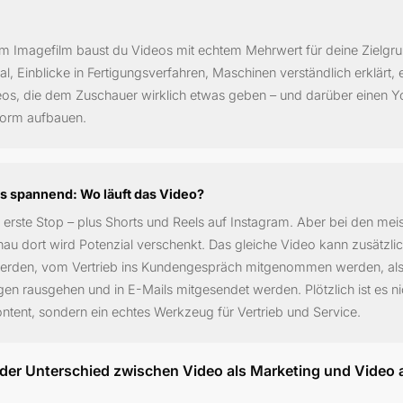
em Imagefilm baust du Videos mit echtem Mehrwert für deine Zielgru
l, Einblicke in Fertigungsverfahren, Maschinen verständlich erklärt, e
deos, die dem Zuschauer wirklich etwas geben – und darüber einen Y
tform aufbauen.
's spannend: Wo läuft das Video?
 erste Stop – plus Shorts und Reels auf Instagram. Aber bei den mei
au dort wird Potenzial verschenkt. Das gleiche Video kann zusätzli
rden, vom Vertrieb ins Kundengespräch mitgenommen werden, als
en rausgehen und in E-Mails mitgesendet werden. Plötzlich ist es n
tent, sondern ein echtes Werkzeug für Vertrieb und Service.
h der Unterschied zwischen Video als Marketing und Video 