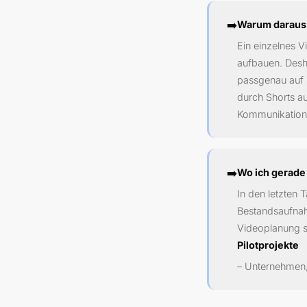
➡️
Warum daraus 
Ein einzelnes V
aufbauen. Desh
passgenau auf 
durch Shorts au
Kommunikation
➡️
Wo ich gerade
In den letzten 
Bestandsaufnah
Videoplanung st
Pilotprojekte
– Unternehmen, 