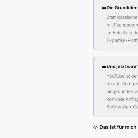
➡️
Die Grundidee
Statt klassisch
mit Fachpersona
im Betrieb. Vi
Expertise-Plat
➡️
Und jetzt wird
YouTube ist der
da auf. Und gen
eingebunden we
konkrete Anfrag
Reichweiten-Con
💡
Das ist für mic