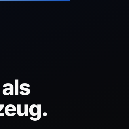
 als
zeug.