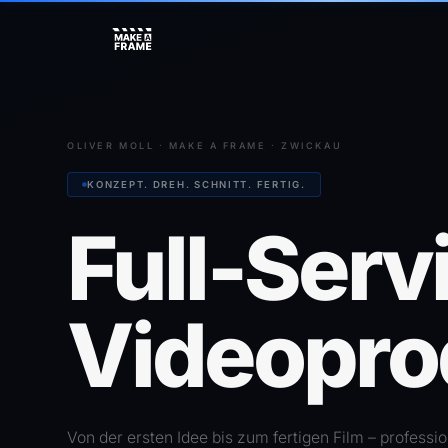
OLIVER MOLL · MAKE A FRAME · ZWICKAU
KONZEPT. DREH. SCHNITT. FERTIG.
Full-Serv
Videopro
Von der ersten Idee bis zum fertigen Film – professio