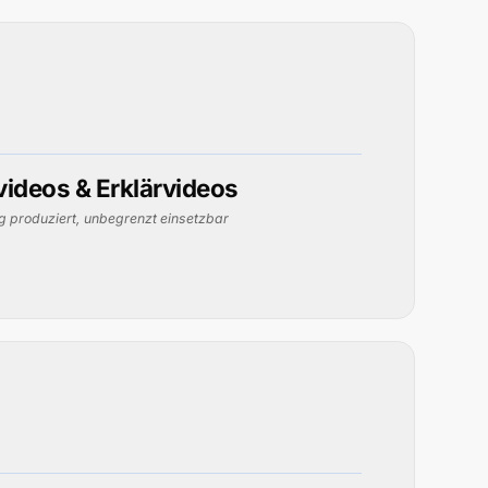
igt
view- und Testimonial-Videos sind Formate, in denen
era gehen, Fragen beantworten oder Aussagen treffen,
elen können. Sie vermitteln viel Sympathie und Vertrauen,
 ein Produkt zu sprechen.
ideos & Erklärvideos
ig produziert, unbegrenzt einsetzbar
t nutzbar
züglich Präsenzweiterbildungen und Personal
ität
ch