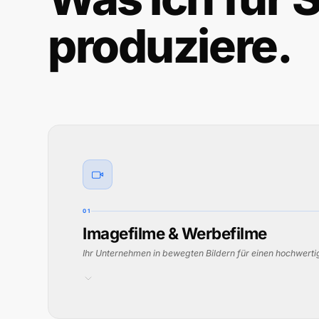
produziere.
01
Imagefilme & Werbefilme
Ihr Unternehmen in bewegten Bildern für einen hochwerti
IHR MEHRWERT