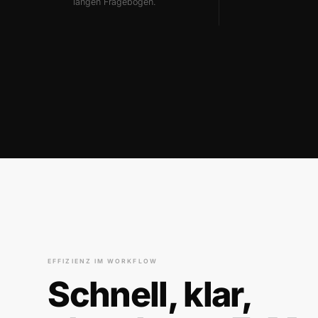
langen Fragebögen.
EFFIZIENZ IM WORKFLOW
Schnell, klar,