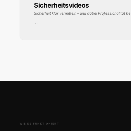
Sicherheitsvideos
Sicherheit klar vermitteln – und dabei Professionalität b
IHR MEHRWERT
Jeder, der eine Produktionshalle betritt, muss mit den Si
Richtiges Verhalten, Gefahrenerkennung & Notfallabläufe
Für Besucher, neue Mitarbeitende & Geschäftspartner
Einmal produziert – bei jedem Zutritt einsetzbar
Gleichzeitig ist das der erste echte Kontaktpunkt mit d
visuell schwaches Video sendet das falsche Signal – gerad
Wirkt nicht nur funktional – es wirkt wie ein Imagefilm: str
Die Alternative: jemand liest die Vorschriften vor. Mens
WIE ES FUNKTIONIERT