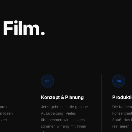
 Film.
03
04
Konzept & Planung
Produkt
lares
Jetzt geht es in die genaue
Die Kameras
en Ideen
Ausarbeitung. Vieles
konzentrier
tzen.
übernehmen wir – einiges
Spaß, das 
stimmen wir eng mit Ihnen
realisieren.