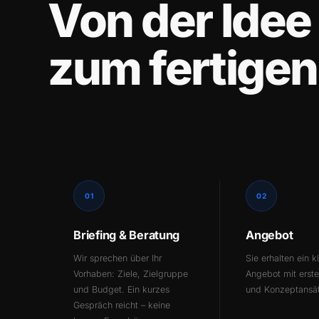
Von der Idee
zum fertigen
01
02
Briefing & Beratung
Angebot
Wir sprechen über Ihr
Sie erhalten ein k
Vorhaben: Ziele, Zielgruppe
Angebot mit erst
und Budget. Ein kurzes
und Konzeptansä
Gespräch reicht – keine