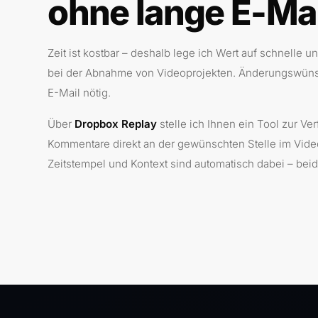
ohne lange E-Mai
Zeit ist kostbar – deshalb lege ich Wert auf schnelle 
bei der Abnahme von Videoprojekten. Änderungswünsc
E-Mail nötig.
Über
Dropbox Replay
stelle ich Ihnen ein Tool zur Ve
Kommentare direkt an der gewünschten Stelle im Vide
Zeitstempel und Kontext sind automatisch dabei – beid