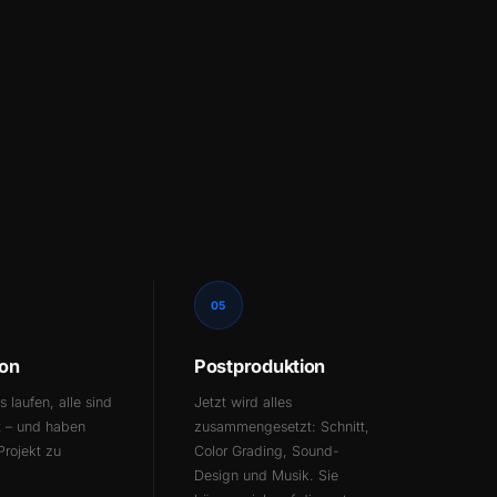
05
ion
Postproduktion
 laufen, alle sind
Jetzt wird alles
t – und haben
zusammengesetzt: Schnitt,
Projekt zu
Color Grading, Sound-
Design und Musik. Sie