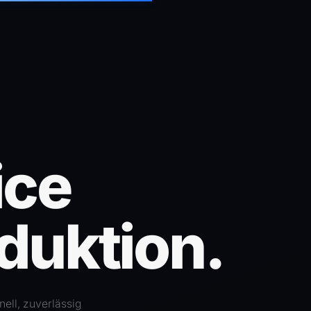
ice
duktion.
nell, zuverlässig