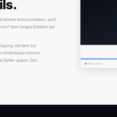
ls.
und direkte Kommunikation, auch
he? Kein langes Erklären per
rfügung, mit dem Sie
o hinterlassen können.
e Seiten sparen Zeit.
00:00 / 02:18